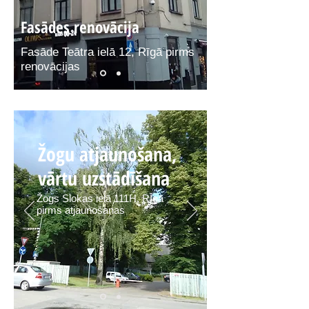
Fasādes renovācija
Fasāde Teātra ielā 12, Rīgā pirms
renovācijas
Žogu atjaunošana,
vārtu uzstādīšana
Žogs Slokas ielā 111H, RĪgā
pirms atjaunošanas